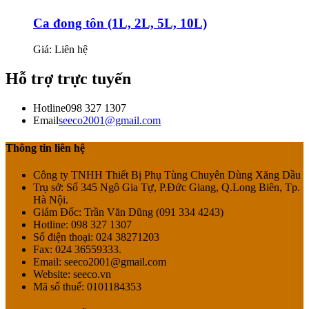
Ca đong tôn (1L, 2L, 5L, 10L)
Giá: Liên hệ
Hỗ trợ trực tuyến
Hotline
098 327 1307
Email
seeco2001@gmail.com
Thông tin liên hệ
Công ty TNHH Thiết Bị Phụ Tùng Chuyên Dùng Xăng Dầu
Trụ sở:
Số 345 Ngô Gia Tự, P.Đức Giang, Q.Long Biên, Tp.
Hà Nội.
Giám Đốc:
Trần Văn Dũng (091 334 4243)
Hotline:
098 327 1307
Số điện thoại:
024 38271203
Fax:
024 36559333.
Email:
seeco2001@gmail.com
Website:
seeco.vn
Mã số thuế:
0101184353