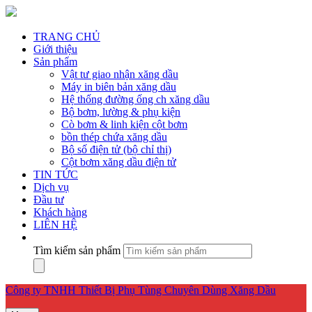
TRANG CHỦ
Giới thiệu
Sản phẩm
Vật tư giao nhận xăng dầu
Máy in biên bản xăng dầu
Hệ thống đường ống ch xăng dầu
Bộ bơm, lường & phụ kiện
Cò bơm & linh kiện cột bơm
bồn thép chứa xăng dầu
Bộ số điện tử (bộ chỉ thị)
Cột bơm xăng dầu điện tử
TIN TỨC
Dịch vụ
Đầu tư
Khách hàng
LIÊN HỆ
Tìm kiếm sản phẩm
Công ty TNHH Thiết Bị Phụ Tùng Chuyên Dùng Xăng Dầu