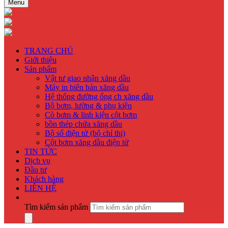
Menu
TRANG CHỦ
Giới thiệu
Sản phẩm
Vật tư giao nhận xăng dầu
Máy in biên bản xăng dầu
Hệ thống đường ống ch xăng dầu
Bộ bơm, lường & phụ kiện
Cò bơm & linh kiện cột bơm
bồn thép chứa xăng dầu
Bộ số điện tử (bộ chỉ thị)
Cột bơm xăng dầu điện tử
TIN TỨC
Dịch vụ
Đầu tư
Khách hàng
LIÊN HỆ
Tìm kiếm sản phẩm