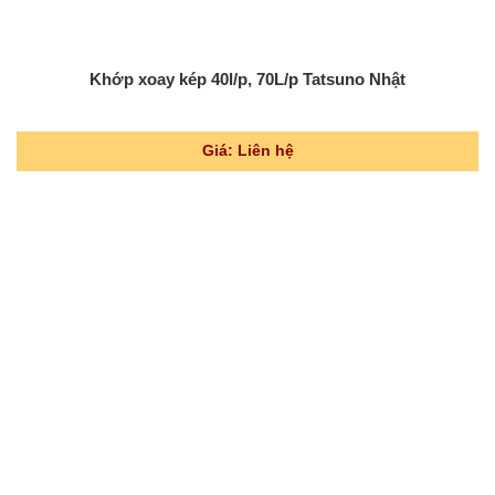
Khớp xoay kép 40l/p, 70L/p Tatsuno Nhật
Giá: Liên hệ