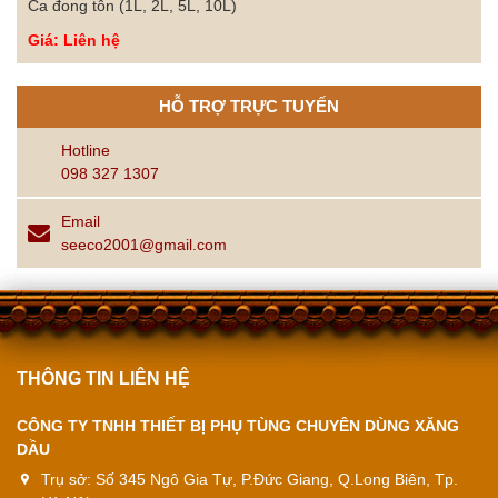
Ca đong tôn (1L, 2L, 5L, 10L)
Giá: Liên hệ
HỖ TRỢ TRỰC TUYẾN
Hotline
098 327 1307
Email
seeco2001@gmail.com
THÔNG TIN LIÊN HỆ
CÔNG TY TNHH THIẾT BỊ PHỤ TÙNG CHUYÊN DÙNG XĂNG
DẦU
Trụ sở:
Số 345 Ngô Gia Tự, P.Đức Giang, Q.Long Biên, Tp.