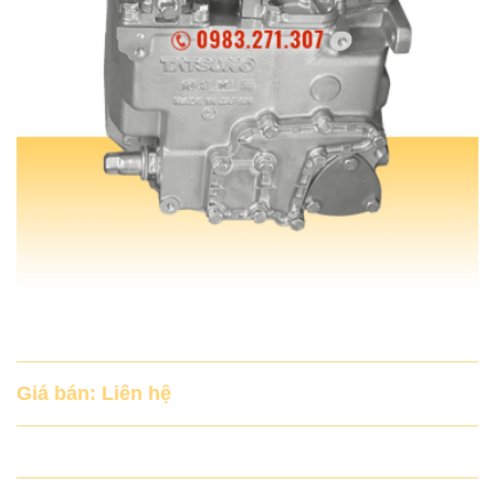
BUỒNG BƠM (LỐC) TATSUNO
Giá bán: Liên hệ
Buồng bơm (lốc) Tatsuno